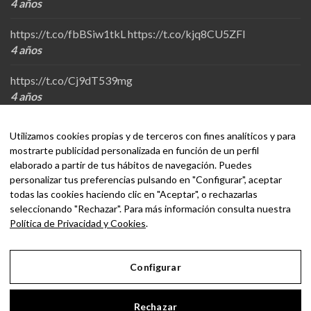
4 años
https://t.co/fbBSiw1tkL
https://t.co/kjq8CU5ZFl
4 años
https://t.co/Cj9dT539mg
4 años
Utilizamos cookies propias y de terceros con fines analíticos y para
mostrarte publicidad personalizada en función de un perfil
elaborado a partir de tus hábitos de navegación. Puedes
personalizar tus preferencias pulsando en "Configurar", aceptar
todas las cookies haciendo clic en "Aceptar", o rechazarlas
seleccionando "Rechazar". Para más información consulta nuestra
Política de Privacidad y Cookies
.
Batweb.es
Configurar
Aviso Legal
Rechazar