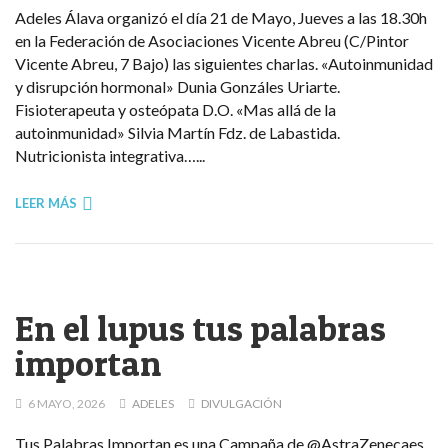
Adeles Álava organizó el día 21 de Mayo, Jueves a las 18.30h
en la Federación de Asociaciones Vicente Abreu (C/Pintor
Vicente Abreu, 7 Bajo) las siguientes charlas. «Autoinmunidad
y disrupción hormonal» Dunia Gonzáles Uriarte.
Fisioterapeuta y osteópata D.O. «Mas allá de la
autoinmunidad» Silvia Martín Fdz. de Labastida.
Nutricionista integrativa…...
LEER MÁS
En el lupus tus palabras
importan
6 MAYO, 2026
ADELES
DIVULGACIÓN
Tus Palabras Importan es una Campaña de @AstraZenecaes