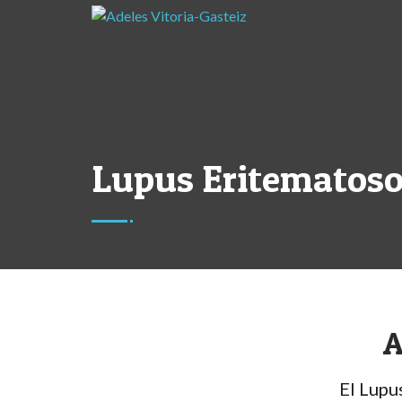
Lupus Eritematoso
A
El Lupu