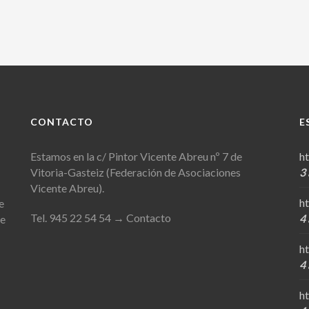
CONTACTO
E
Estamos en la c/ Pintor Vicente Abreu nº 7 de
h
Vitoria-Gasteiz (Federación de Asociaciones
3
Vicente Abreu).
h
e
Tel. 945 22 54 54
→ Contacto
4
de
h
4
h