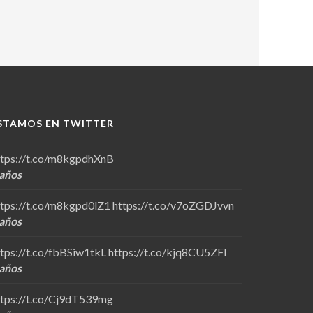
STAMOS EN TWITTER
ttps://t.co/m8kgpdhXnB
 años
ttps://t.co/m8kgpd0lZ1
https://t.co/v7oZGDJvvn
 años
ttps://t.co/fbBSiw1tkL
https://t.co/kjq8CU5ZFl
 años
ttps://t.co/Cj9dT539mg